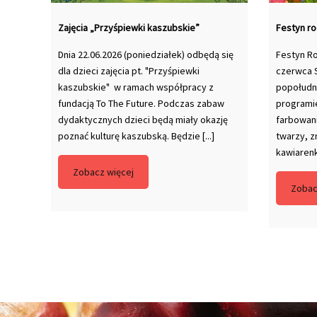
Zajęcia „Przyśpiewki kaszubskie”
Festyn ro
Dnia 22.06.2026 (poniedziałek) odbędą się
Festyn Ro
dla dzieci zajęcia pt. "Przyśpiewki
czerwca 
kaszubskie" w ramach współpracy z
popołudni
fundacją To The Future. Podczas zabaw
programi
dydaktycznych dzieci będą miały okazję
farbowan
poznać kulturę kaszubską. Będzie [...]
twarzy, 
kawiarenka
Zobacz więcej
Zobac