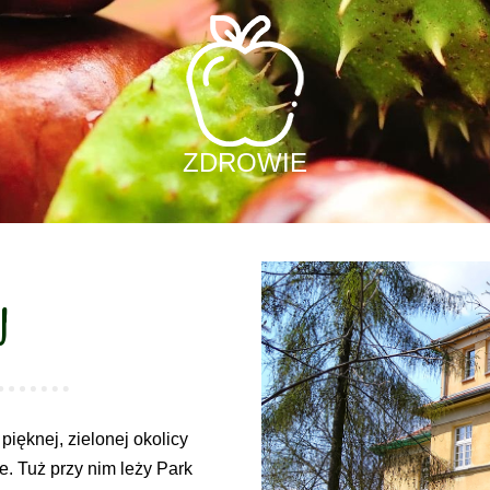
ZDROWIE
u
ięknej, zielonej okolicy
e. Tuż przy nim leży Park