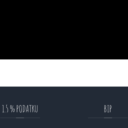
1.5
%
PODATKU
BIP