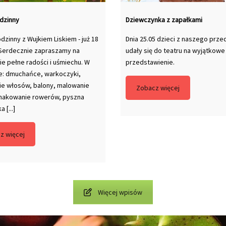
dzinny
Dziewczynka z zapałkami
dzinny z Wujkiem Liskiem - już 18
Dnia 25.05 dzieci z naszego prze
Serdecznie zapraszamy na
udały się do teatru na wyjątkowe
e pełne radości i uśmiechu. W
przedstawienie.
e: dmuchańce, warkoczyki,
ie włosów, balony, malowanie
Zobacz więcej
znakowanie rowerów, pyszna
 [...]
z więcej
Więcej wpisów