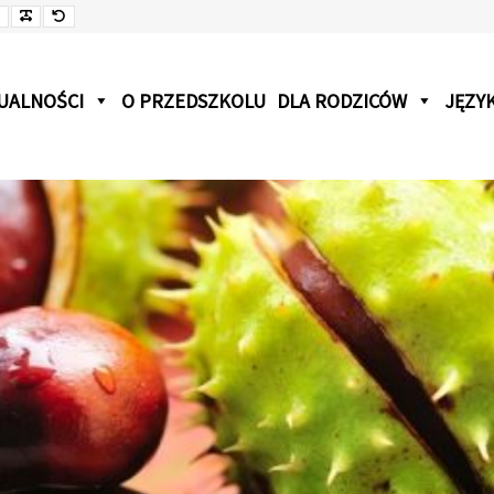
jsza czcionka
Czcionka
Czcionka
Czcionka
UALNOŚCI
O PRZEDSZKOLU
DLA RODZICÓW
JĘZYK