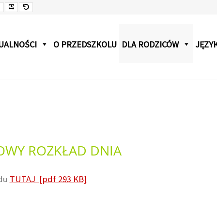
jsza
Czcionka
Czcionka
Czcionka
onka
UALNOŚCI
O PRZEDSZKOLU
DLA RODZICÓW
JĘZYK
WY ROZKŁAD DNIA
du
TUTAJ [pdf 293 KB]