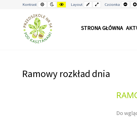
Kontrast
Tryb
Kontrast
Stały
Wide
Mnie
Kontrast
Layout
Czcionka
domyślny
nocny
żółto-
układ
layout
czci
czarny
STRONA GŁÓWNA
AKT
–
Ramowy
rozkład
Ramowy rozkład dnia
dnia
RAMO
Do wglą