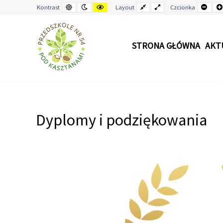
Kontrast
Tryb
Kontrast
Stały
Wide
Mnie
Kontrast
Layout
Czcionka
domyślny
nocny
żółto-
układ
layout
czci
czarny
STRONA GŁÓWNA
AKT
–
Dyplomy
i
Dyplomy i podziękowania
podziękowania