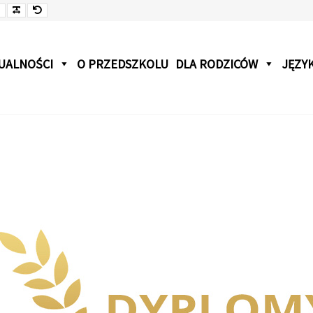
jsza
Czcionka
Czcionka
Czcionka
onka
UALNOŚCI
O PRZEDSZKOLU
DLA RODZICÓW
JĘZYK